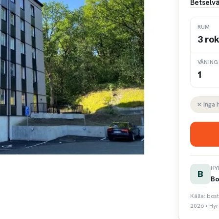
Betselvä
RUM
3 ro
VÅNING
1
✗ Inga 
HY
B
Bo
Källa: bo
2026 • Hyr