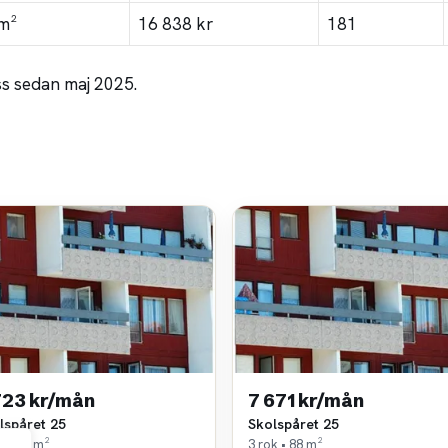
m²
16 838 kr
181
ss sedan maj 2025.
723 kr/mån
7 671 kr/mån
lspåret 25
Skolspåret 25
k • 88 m²
3 rok • 88 m²