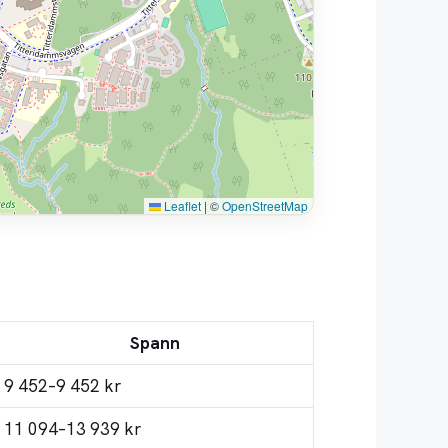
Leaflet
|
©
OpenStreetMap
Spann
9 452–9 452 kr
11 094–13 939 kr