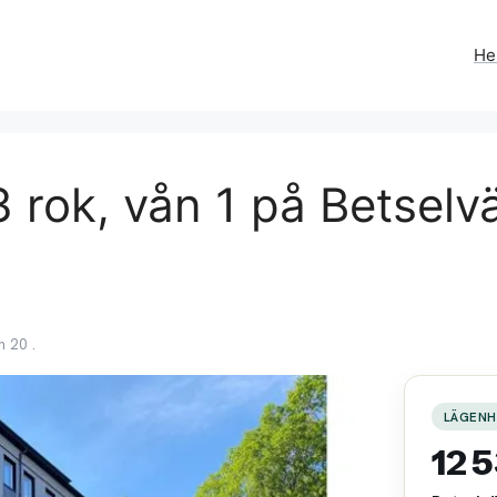
H
 rok, vån 1 på Betselvä
 20 .
LÄGENH
12 