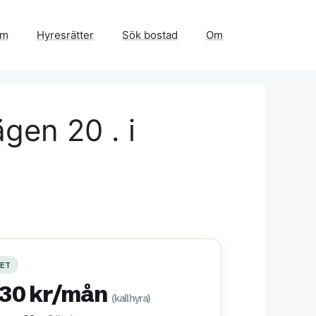
em
Hyresrätter
Sök bostad
Om
gen 20 . i
ET
530 kr/mån
(kallhyra)