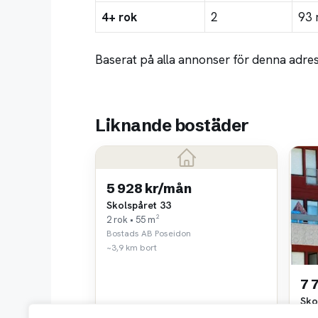
4+ rok
2
93 
Baserat på alla annonser för denna adre
Liknande bostäder
5 928 kr/mån
Skolspåret 33
2 rok • 55 m²
Bostads AB Poseidon
~3,9 km bort
7 
Sko
3 ro