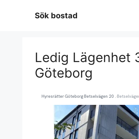
Hoppa
till
Sök bostad
innehåll
Ledig Lägenhet 3
Göteborg
Hyresrätter
›
Göteborg
›
Betselvägen 20 .
›
Betselvägen