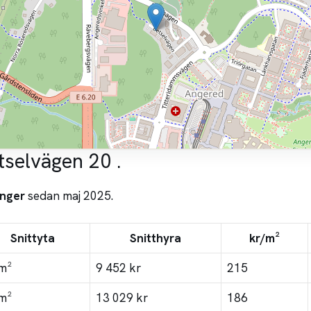
tselvägen 20 .
nger
sedan maj 2025.
Snittyta
Snitthyra
kr/m²
m²
9 452 kr
215
m²
13 029 kr
186