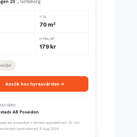
gen 20 .
, Göteborg
YTA
k
70 m²
HYRA/M²
179 kr
husdjur
Ansök hos hyresvärden
RESVÄRD
stads AB Poseidon
stads-ab-poseidon • Senast uppdaterad: 20 Jun
esvärden kontrollerad: 5 Aug 2026