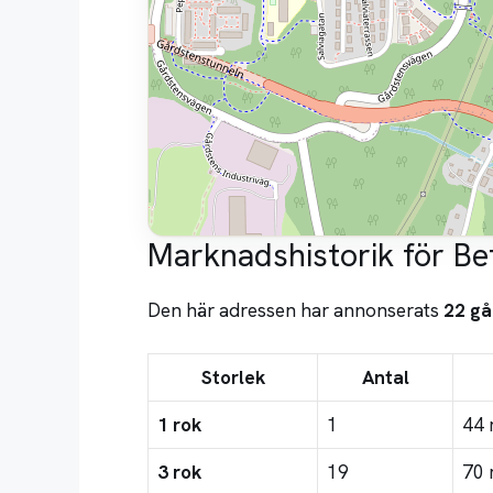
Marknadshistorik för Be
Den här adressen har annonserats
22 gå
Storlek
Antal
1 rok
1
44 
3 rok
19
70 