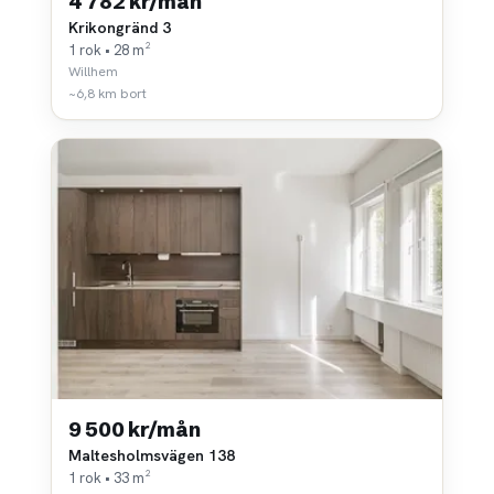
4 782 kr/mån
Krikongränd 3
1 rok • 28 m²
Willhem
~6,8 km bort
9 500 kr/mån
Maltesholmsvägen 138
1 rok • 33 m²