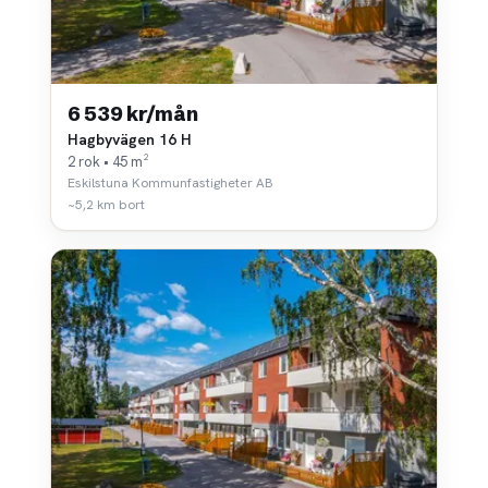
6 539 kr/mån
Hagbyvägen 16 H
2 rok • 45 m²
Eskilstuna Kommunfastigheter AB
~5,2 km bort