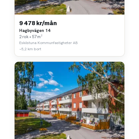
9 478 kr/mån
Hagbyvägen 14
2 rok • 57 m²
Eskilstuna Kommunfastigheter AB
~5,2 km bort