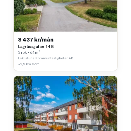
8 437 kr/mån
Lagrådsgatan 14 B
3 rok • 64 m²
Eskilstuna Kommunfastigheter AB
~2,5 km bort