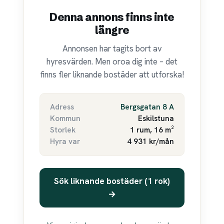
Denna annons finns inte
längre
Annonsen har tagits bort av
hyresvärden. Men oroa dig inte – det
finns fler liknande bostäder att utforska!
Adress
Bergsgatan 8 A
Kommun
Eskilstuna
Storlek
1 rum, 16 m²
Hyra var
4 931 kr/mån
Sök liknande bostäder (1 rok)
→