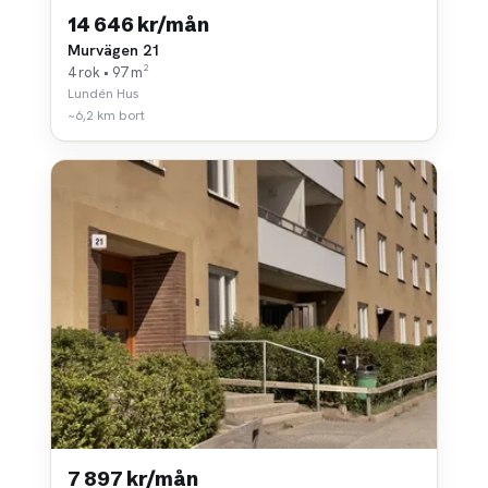
14 646 kr/mån
Murvägen 21
4 rok • 97 m²
Lundén Hus
~6,2 km bort
7 897 kr/mån