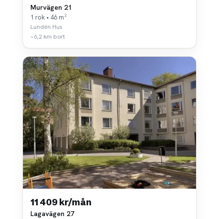
Murvägen 21
1 rok • 46 m²
Lundén Hus
~6,2 km bort
11 409 kr/mån
Lagavägen 27