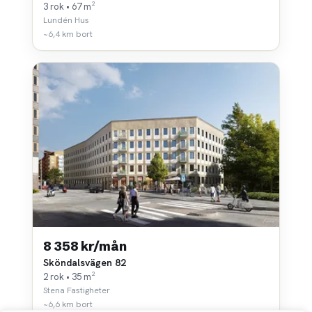
3 rok • 67 m²
Lundén Hus
~6,4 km bort
8 358 kr/mån
Sköndalsvägen 82
2 rok • 35 m²
Stena Fastigheter
~6,6 km bort