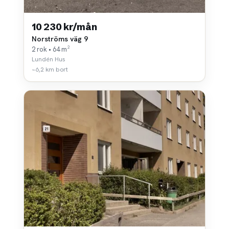
10 230 kr/mån
Norströms väg 9
2 rok • 64 m²
Lundén Hus
~6,2 km bort