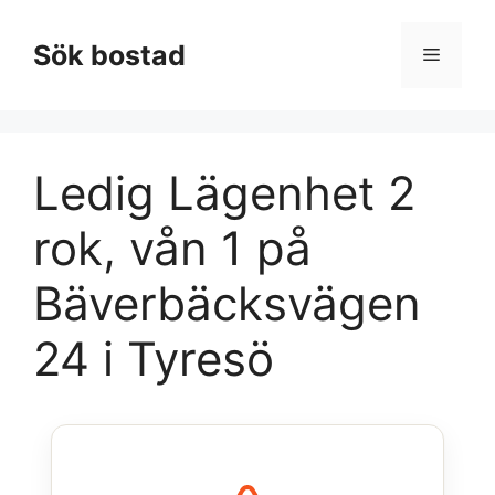
Hoppa
till
Sök bostad
Meny
innehåll
Ledig Lägenhet 2
rok, vån 1 på
Bäverbäcksvägen
24 i Tyresö