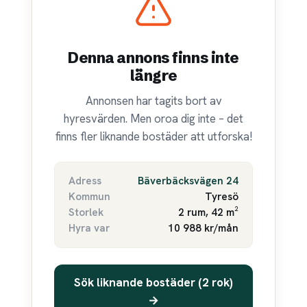
Denna annons finns inte
längre
Annonsen har tagits bort av
hyresvärden. Men oroa dig inte – det
finns fler liknande bostäder att utforska!
Adress
Bäverbäcksvägen 24
Kommun
Tyresö
Storlek
2 rum, 42 m²
Hyra var
10 988 kr/mån
Sök liknande bostäder (2 rok)
→