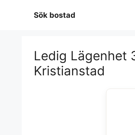
Hoppa
till
Sök bostad
innehåll
Ledig Lägenhet 3
Kristianstad