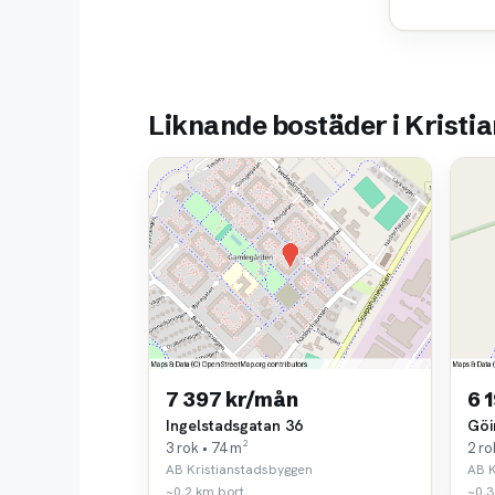
Liknande bostäder i Kristi
7 397 kr/mån
6 
Ingelstadsgatan 36
Göi
3 rok • 74 m²
2 ro
AB Kristianstadsbyggen
AB K
~0,2 km bort
~0,3