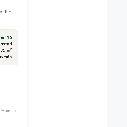
s fler
gen 16
anstad
 75 m²
kr/mån
k Machine.