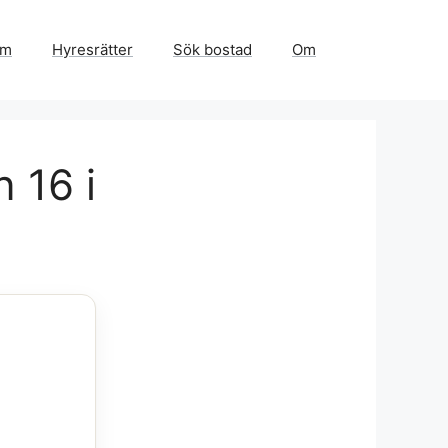
em
Hyresrätter
Sök bostad
Om
 16 i