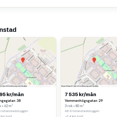
anstad
195 kr/mån
7 535 kr/mån
ngegatan 38
Vemmenhögsgatan 29
k • 62 m²
3 rok • 80 m²
ristianstadsbyggen
AB Kristianstadsbyggen
 km bort
~0,4 km bort