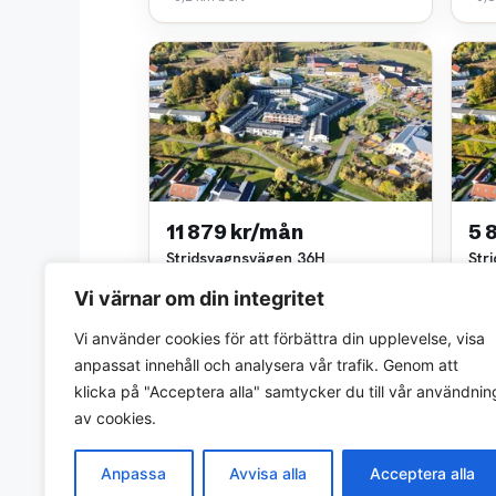
11 879 kr/mån
5 
Stridsvagnsvägen 36H
Str
4 rok • 80 m²
1 ro
Vi värnar om din integritet
Akka Egendom (Möller & Partners)
Akka
~1,1 km bort
~1,1
Vi använder cookies för att förbättra din upplevelse, visa
anpassat innehåll och analysera vår trafik. Genom att
klicka på "Acceptera alla" samtycker du till vår användnin
av cookies.
Anpassa
Avvisa alla
Acceptera alla