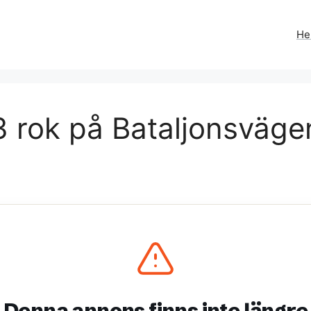
H
 rok på Bataljonsvägen
Denna annons finns inte längre