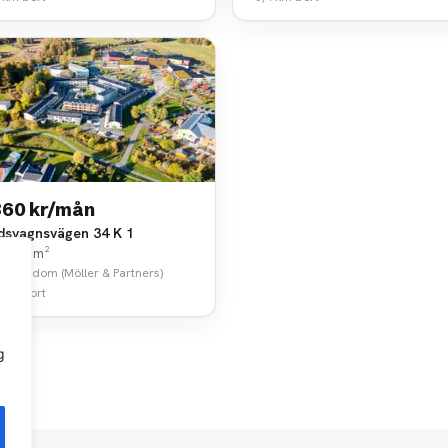
860 kr/mån
idsvagnsvägen 34 K 1
k • 35 m²
 Egendom (Möller & Partners)
 km bort
g