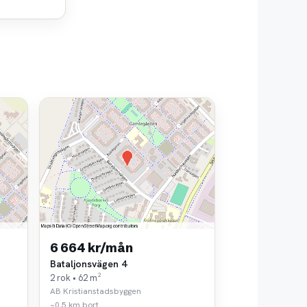
6 664 kr/mån
Bataljonsvägen 4
2 rok • 62 m²
AB Kristianstadsbyggen
~0,5 km bort