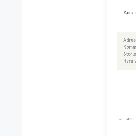
Annon
Adres
Komm
Storl
Hyra 
Om annons