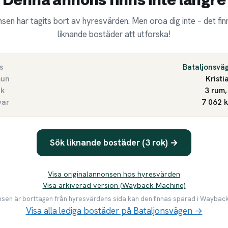
sen har tagits bort av hyresvärden. Men oroa dig inte – det finn
liknande bostäder att utforska!
s
Bataljonsvä
un
Kristi
ek
3 rum,
var
7 062 
Sök liknande bostäder (3 rok) →
Visa originalannonsen hos hyresvärden
Visa arkiverad version (Wayback Machine)
en är borttagen från hyresvärdens sida kan den finnas sparad i Waybac
Visa alla lediga bostäder på Bataljonsvägen →