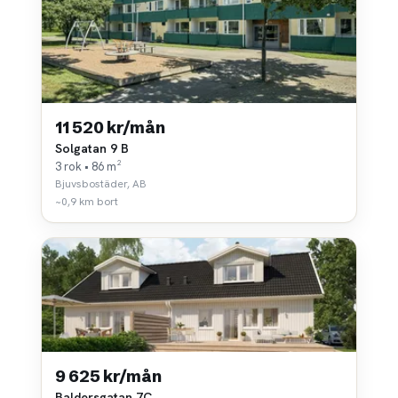
11 520 kr/mån
Solgatan 9 B
3 rok • 86 m²
Bjuvsbostäder, AB
~0,9 km bort
9 625 kr/mån
Baldersgatan 7C