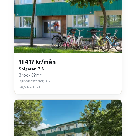
11 417 kr/mån
Solgatan 7 A
3 rok • 89 m²
Bjuvsbostäder, AB
~0,9 km bort