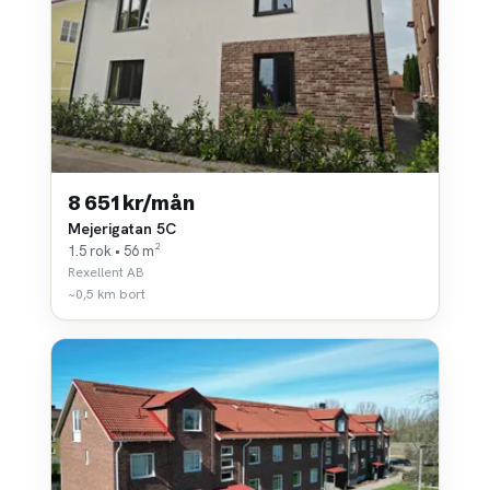
8 651 kr/mån
Mejerigatan 5C
1.5 rok • 56 m²
Rexellent AB
~0,5 km bort