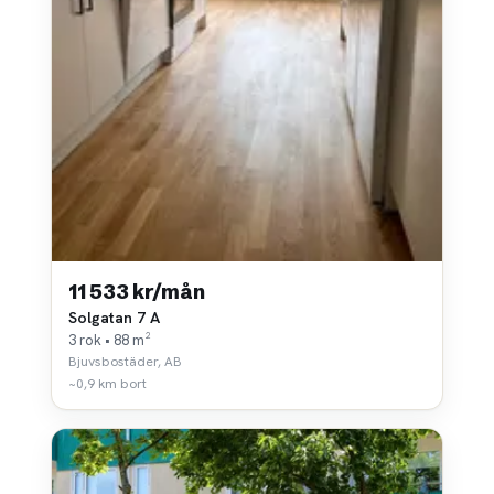
11 533 kr/mån
Solgatan 7 A
3 rok • 88 m²
Bjuvsbostäder, AB
~0,9 km bort