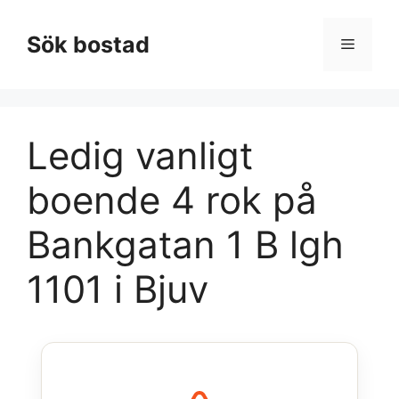
Hoppa
till
Sök bostad
Meny
innehåll
Ledig vanligt
boende 4 rok på
Bankgatan 1 B lgh
1101 i Bjuv