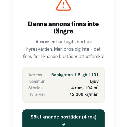
Denna annons finns inte
längre
Annonsen har tagits bort av
hyresvärden. Men oroa dig inte – det
finns fler liknande bostäder att utforska!
Adress
Bankgatan 1 B lgh 1101
Kommun
Bjuv
Storlek
4 rum, 104 m²
Hyra var
12 300 kr/mån
Sök liknande bostäder (4 rok)
→