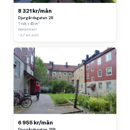
8 321 kr/mån
Djurgårdsgatan 28
1 rok • 45 m²
Wallenstam
~3,7 km bort
6 955 kr/mån
Djurgårdsgatan 35B