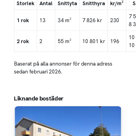
Storlek
Antal
Snittyta
Snitthyra
kr/m²
S
7 
1 rok
13
34 m²
7 826 kr
230
8 
10
2 rok
2
55 m²
10 801 kr
196
10
Baserat på alla annonser för denna adress
sedan februari 2026.
Liknande bostäder