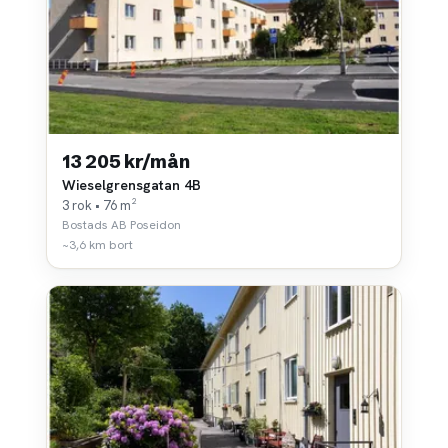
13 205 kr/mån
Wieselgrensgatan 4B
3 rok • 76 m²
Bostads AB Poseidon
~3,6 km bort