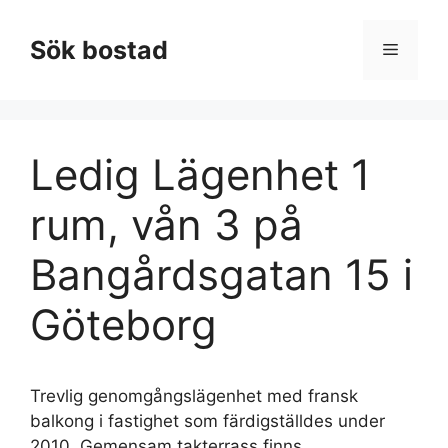
Hoppa
till
Sök bostad
Meny
innehåll
Ledig Lägenhet 1
rum, vån 3 på
Bangårdsgatan 15 i
Göteborg
Trevlig genomgångslägenhet med fransk
balkong i fastighet som färdigställdes under
2010. Gemensam takterrass finns.