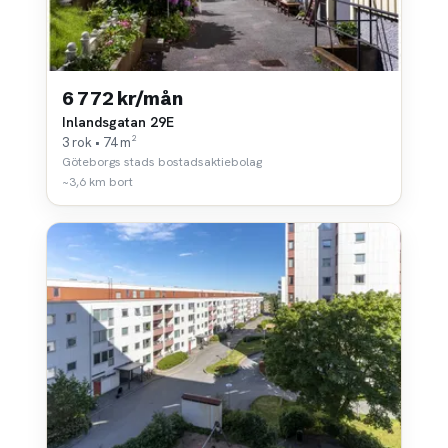
6 772 kr/mån
Inlandsgatan 29E
3 rok • 74 m²
Göteborgs stads bostadsaktiebolag
~3,6 km bort