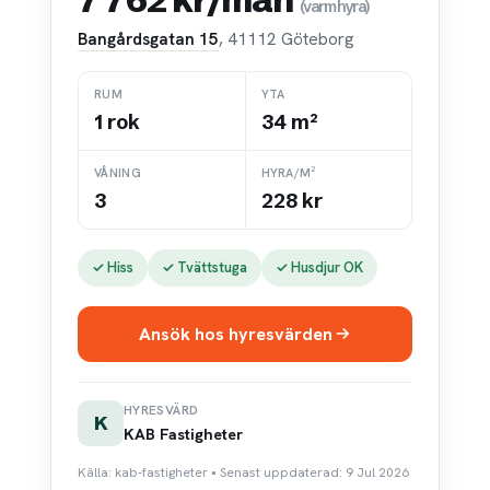
(varmhyra)
Bangårdsgatan 15
, 41112 Göteborg
RUM
YTA
1 rok
34 m²
VÅNING
HYRA/M²
3
228 kr
✓ Hiss
✓ Tvättstuga
✓ Husdjur OK
Ansök hos hyresvärden
HYRESVÄRD
K
KAB Fastigheter
Källa: kab-fastigheter • Senast uppdaterad: 9 Jul 2026