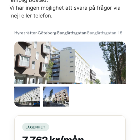
lämplig bostad.
Vi har ingen möjlighet att svara på frågor via
mejl eller telefon.
Hyresrätter
›
Göteborg
›
Bangårdsgatan
›
Bangårdsgatan 15
LÄGENHET
7 762 kr/mån