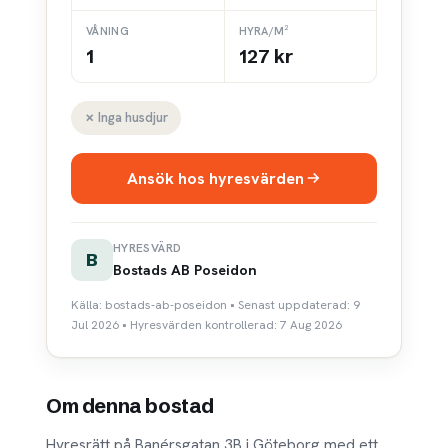
VÅNING
HYRA/M²
1
127 kr
✗ Inga husdjur
Ansök hos hyresvärden
HYRESVÄRD
B
Bostads AB Poseidon
Källa: bostads-ab-poseidon • Senast uppdaterad: 9
Jul 2026 • Hyresvärden kontrollerad: 7 Aug 2026
Om denna bostad
Hyresrätt på Banérsgatan 3B i Göteborg med ett