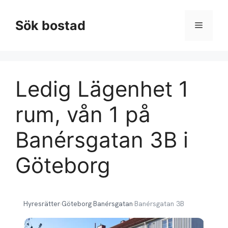
Hoppa
till
Sök bostad
Meny
innehåll
Ledig Lägenhet 1
rum, vån 1 på
Banérsgatan 3B i
Göteborg
Hyresrätter
›
Göteborg
›
Banérsgatan
›
Banérsgatan 3B