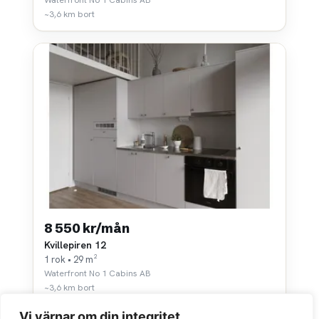
~3,6 km bort
8 550 kr/mån
Kvillepiren 12
1 rok • 29 m²
Waterfront No 1 Cabins AB
~3,6 km bort
Vi värnar om din integritet