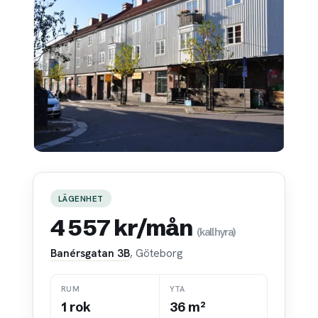
LÄGENHET
4 557 kr/mån
(kallhyra)
Banérsgatan 3B
, Göteborg
RUM
YTA
1 rok
36 m²