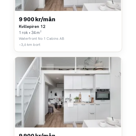
9 900 kr/mån
Kvillepiren 12
1 rok • 34 m²
Waterfront No 1 Cabins AB
~3,6 km bort
9 900 kr/mån