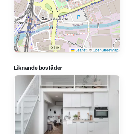
Leaflet
|
©
OpenStreetMap
Liknande bostäder