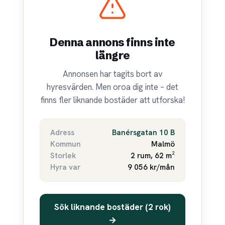
Denna annons finns inte
längre
Annonsen har tagits bort av
hyresvärden. Men oroa dig inte – det
finns fler liknande bostäder att utforska!
Adress
Banérsgatan 10 B
Kommun
Malmö
Storlek
2 rum, 62 m²
Hyra var
9 056 kr/mån
Sök liknande bostäder (2 rok)
→