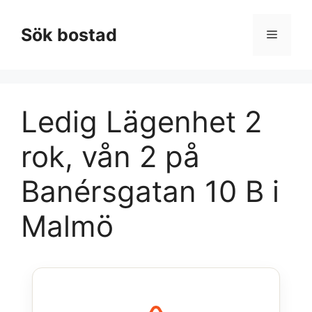
Hoppa
till
Sök bostad
Meny
innehåll
Ledig Lägenhet 2
rok, vån 2 på
Banérsgatan 10 B i
Malmö