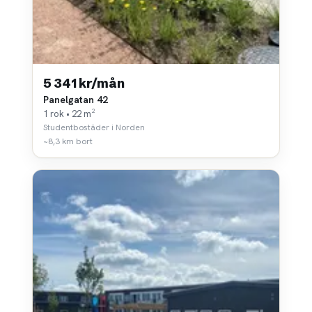
5 341 kr/mån
Panelgatan 42
1 rok • 22 m²
Studentbostäder i Norden
~8,3 km bort