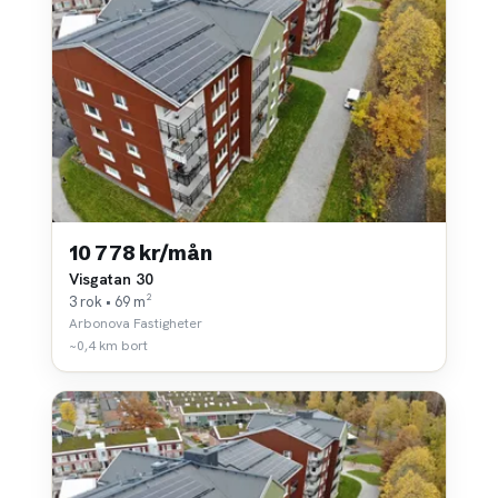
10 778 kr/mån
Visgatan 30
3 rok • 69 m²
Arbonova Fastigheter
~0,4 km bort