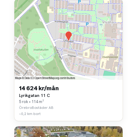
14 624 kr/mån
Lyrikgatan 11 C
5 rok • 114 m²
ÖrebroBostäder AB
~0,2 km bort