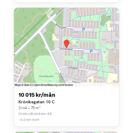
10 015 kr/mån
Krönikegatan 10 C
3 rok • 75 m²
ÖrebroBostäder AB
~0,0 km bort