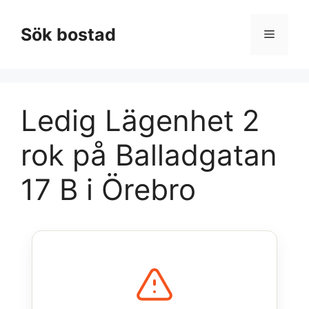
Hoppa
till
Sök bostad
Meny
innehåll
Ledig Lägenhet 2
rok på Balladgatan
17 B i Örebro