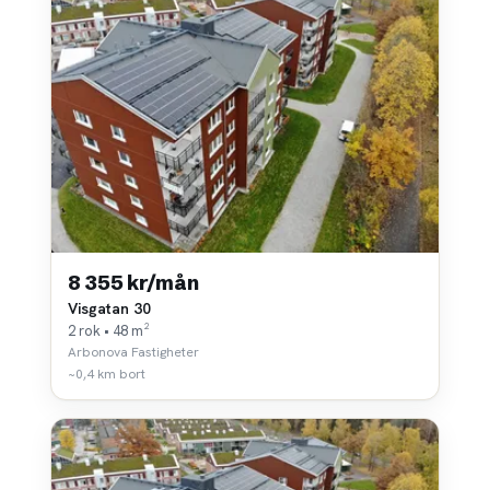
8 355 kr/mån
Visgatan 30
2 rok • 48 m²
Arbonova Fastigheter
~0,4 km bort