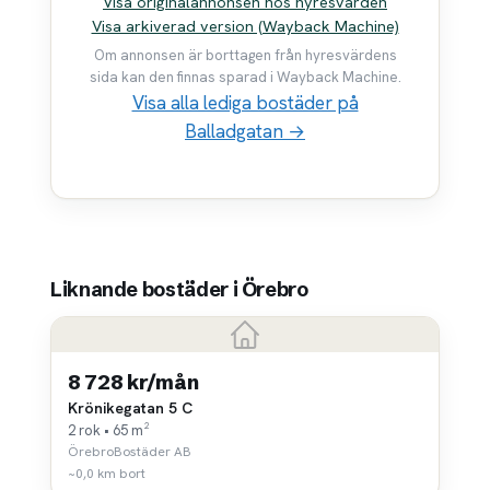
Visa originalannonsen hos hyresvärden
Visa arkiverad version (Wayback Machine)
Om annonsen är borttagen från hyresvärdens
sida kan den finnas sparad i Wayback Machine.
Visa alla lediga bostäder på
Balladgatan →
Liknande bostäder i Örebro
8 728 kr/mån
Krönikegatan 5 C
2 rok • 65 m²
ÖrebroBostäder AB
~0,0 km bort