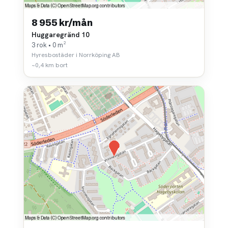
8 955 kr/mån
Huggaregränd 10
3 rok • 0 m²
Hyresbostäder i Norrköping AB
~0,4 km bort