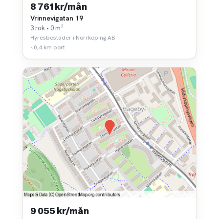
8 761 kr/mån
Vrinnevigatan 19
3 rok • 0 m²
Hyresbostäder i Norrköping AB
~0,4 km bort
9 055 kr/mån