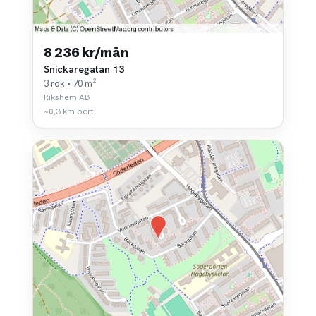
8 236 kr/mån
Snickaregatan 13
3 rok • 70 m²
Rikshem AB
~0,3 km bort