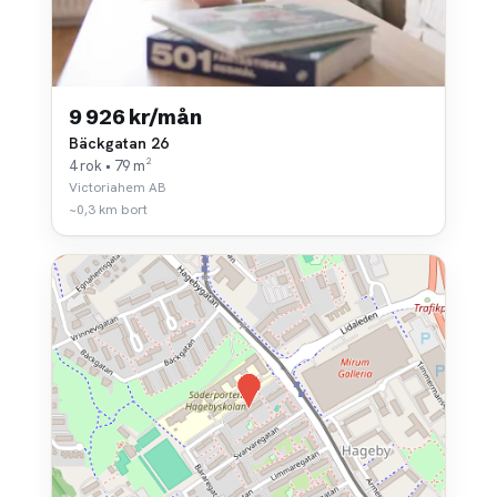
9 926 kr/mån
Bäckgatan 26
4 rok • 79 m²
Victoriahem AB
~0,3 km bort