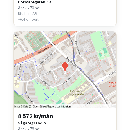
Formaregatan 13
3 rok • 70 m²
Rikshem AB
~0,4 km bort
8 572 kr/mån
Sågaregränd 5
3 rok • 78 m²