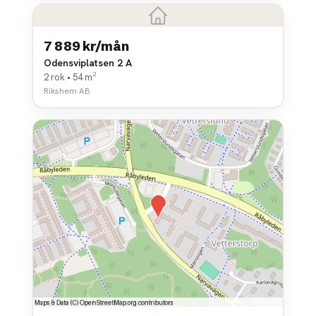
7 889 kr/mån
Odensviplatsen 2 A
2 rok • 54 m²
Rikshem AB