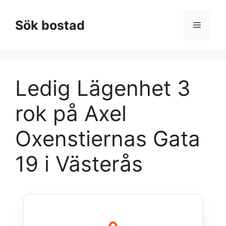
Hoppa
till
Sök bostad
Meny
innehåll
Ledig Lägenhet 3
rok på Axel
Oxenstiernas Gata
19 i Västerås