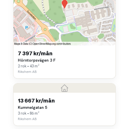
7 397 kr/mån
Hörntorpsvägen 3 F
2 rok • 43 m²
Rikshem AB
13 667 kr/mån
Kummelgatan 5
3 rok • 86 m²
Rikshem AB