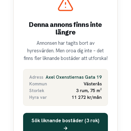
Denna annons finns inte
längre
Annonsen har tagits bort av
hyresvärden. Men oroa dig inte – det
finns fler liknande bostäder att utforska!
Adress
Axel Oxenstiernas Gata 19
Kommun
Västerås
Storlek
3 rum, 75 m²
Hyra var
11 272 kr/mån
Sök liknande bostäder (3 rok)
→