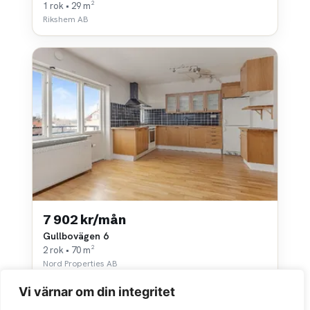
1 rok • 29 m²
Rikshem AB
7 902 kr/mån
Gullbovägen 6
2 rok • 70 m²
Nord Properties AB
Vi värnar om din integritet