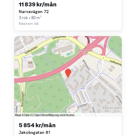
11 839 kr/mån
Narvavägen 72
3 rok • 80 m²
Rikshem AB
5 854 kr/mån
Jakobsgatan 81