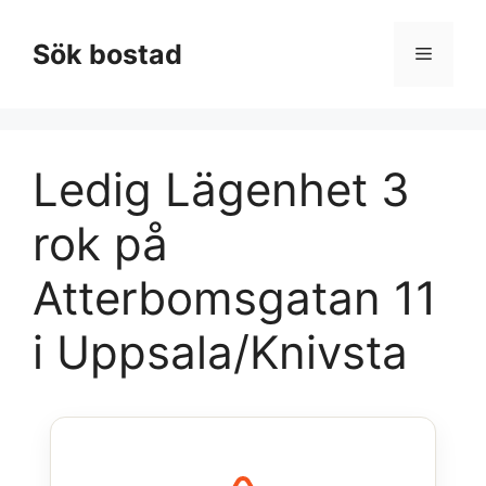
Hoppa
till
Sök bostad
Meny
innehåll
Ledig Lägenhet 3
rok på
Atterbomsgatan 11
i Uppsala/Knivsta