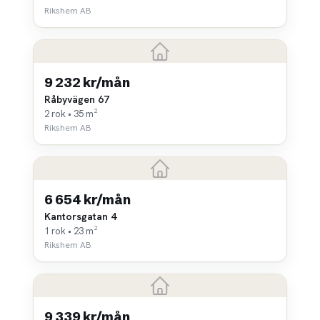
Rikshem AB
9 232 kr/mån
Råbyvägen 67
2 rok • 35 m²
Rikshem AB
6 654 kr/mån
Kantorsgatan 4
1 rok • 23 m²
Rikshem AB
9 339 kr/mån