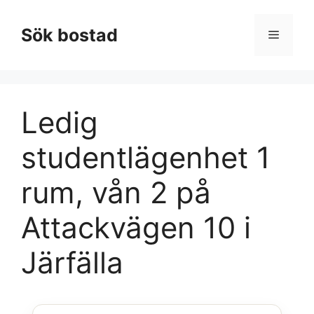
Hoppa
till
Sök bostad
Meny
innehåll
Ledig
studentlägenhet 1
rum, vån 2 på
Attackvägen 10 i
Järfälla