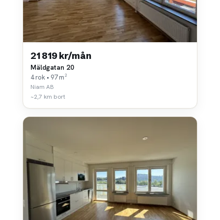
21 819 kr/mån
Mäldgatan 20
4 rok • 97 m²
Niam AB
~2,7 km bort