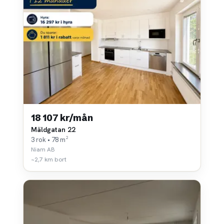
18 107 kr/mån
Mäldgatan 22
3 rok • 78 m²
Niam AB
~2,7 km bort