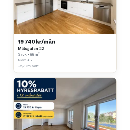
19 740 kr/mån
Mäldgatan 22
3 rok • 88 m²
Niam AB
~2,7 km bort