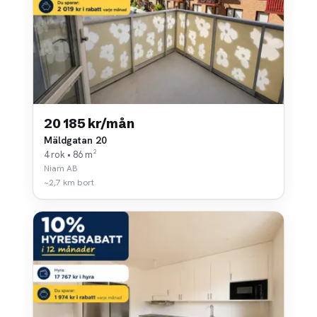
20 185 kr/mån
Mäldgatan 20
4 rok • 86 m²
Niam AB
~2,7 km bort