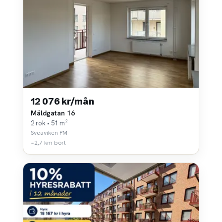
12 076 kr/mån
Mäldgatan 16
2 rok • 51 m²
Sveaviken PM
~2,7 km bort