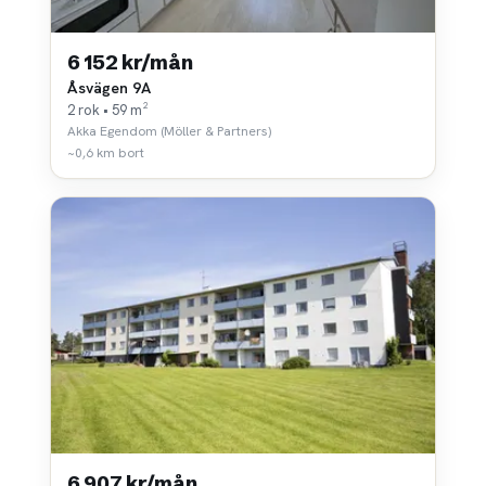
6 152 kr/mån
Åsvägen 9A
2 rok • 59 m²
Akka Egendom (Möller & Partners)
~0,6 km bort
6 907 kr/mån