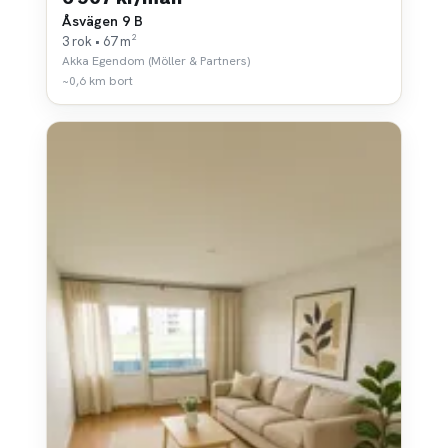
Åsvägen 9 B
3 rok • 67 m²
Akka Egendom (Möller & Partners)
~0,6 km bort