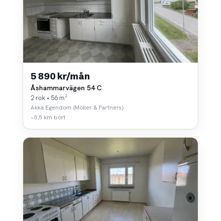
5 890 kr/mån
Åshammarvägen 54 C
2 rok • 56 m²
Akka Egendom (Möller & Partners)
~0,5 km bort