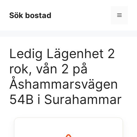
Hoppa
till
Sök bostad
Meny
innehåll
Ledig Lägenhet 2
rok, vån 2 på
Åshammarsvägen
54B i Surahammar