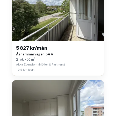
5 827 kr/mån
Åshammarvägen 54 A
2 rok • 56 m²
Akka Egendom (Möller & Partners)
~0,5 km bort