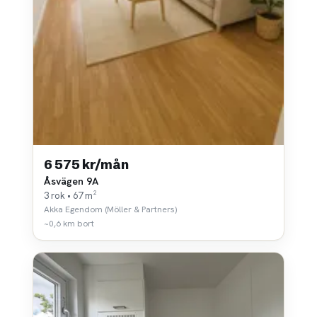
6 575 kr/mån
Åsvägen 9A
3 rok • 67 m²
Akka Egendom (Möller & Partners)
~0,6 km bort