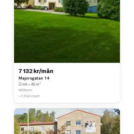
7 132 kr/mån
Majorsgatan 14
2 rok • 46 m²
Willhem
~1,9 km bort