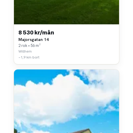
8 530 kr/mån
Majorsgatan 14
2 rok • 56 m²
Willhem
~1,9 km bort