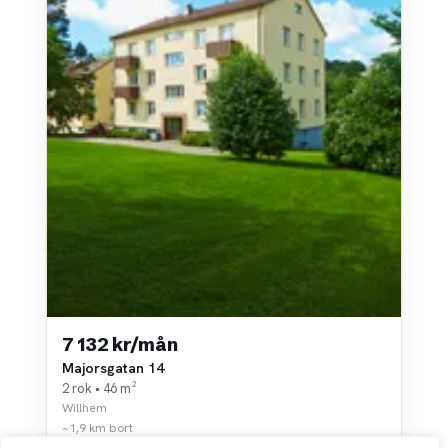
7 132 kr/mån
Majorsgatan 14
2 rok • 46 m²
Willhem
~1,9 km bort