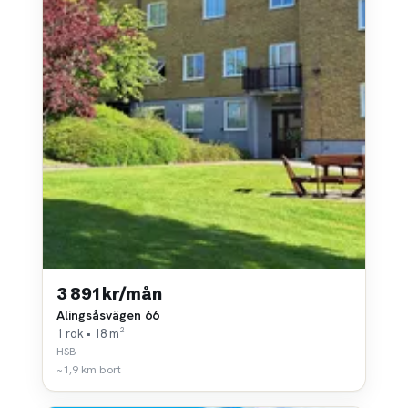
3 891 kr/mån
Alingsåsvägen 66
1 rok • 18 m²
HSB
~1,9 km bort