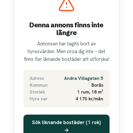
Denna annons finns inte
längre
Annonsen har tagits bort av
hyresvärden. Men oroa dig inte – det
finns fler liknande bostäder att utforska!
Adress
Andra Villagatan 5
Kommun
Borås
Storlek
1 rum, 18 m²
Hyra var
4 170 kr/mån
Sök liknande bostäder (1 rok)
→