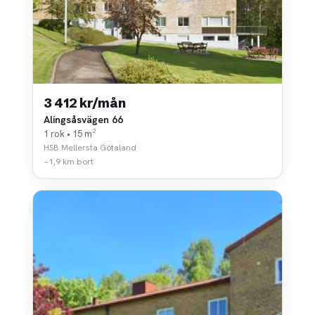
3 412 kr/mån
Alingsåsvägen 66
1 rok • 15 m²
HSB Mellersta Götaland
~1,9 km bort