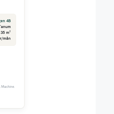
gen 4B
Tanum
 35 m²
kr/mån
k Machine.