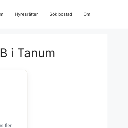
em
Hyresrätter
Sök bostad
Om
4B i Tanum
s fler