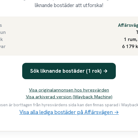
liknande bostäder att utforska!
s
Affärsvä
un
ek
1 rum,
var
6 179 
Sök liknande bostäder (1 rok) →
Visa originalannonsen hos hyresvärden
Visa arkiverad version (Wayback Machine)
en är borttagen från hyresvärdens sida kan den finnas sparad i Waybac
Visa alla lediga bostäder på Affärsvägen →