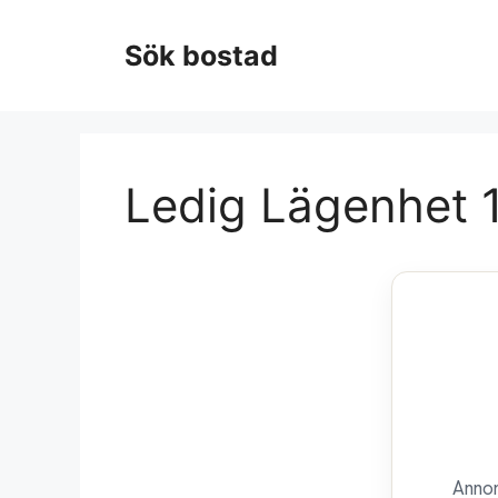
Hoppa
till
Sök bostad
innehåll
Ledig Lägenhet 
Annon