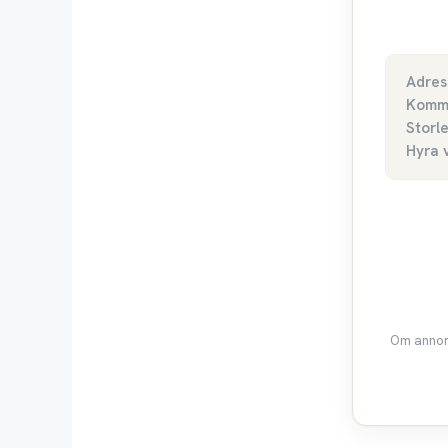
Adres
Komm
Storl
Hyra 
Om annons