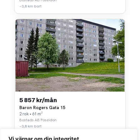
~3,8 km bort
5 857 kr/mån
Baron Rogers Gata 15
2 rok • 61 m²
Bostads AB Poseidon
~3,8 km bort
Vi värnar om din integritet