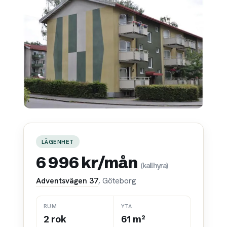
LÄGENHET
6 996 kr/mån
(kallhyra)
Adventsvägen 37
, Göteborg
RUM
YTA
2 rok
61 m²