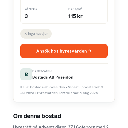
VÅNING
HYRA/M²
3
115 kr
✗ Inga husdjur
Ansök hos hyresvärden
HYRESVÄRD
B
Bostads AB Poseidon
Källa: bostads-ab-poseidon • Senast uppdaterad: 9
Jul 2026 • Hyresvärden kontrollerad: 9 Aug 2026
Om denna bostad
Hyresrätt på Adventsvägen 37 i Göteborg med 2