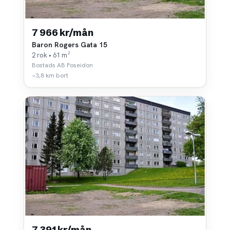
7 966 kr/mån
Baron Rogers Gata 15
2 rok • 61 m²
Bostads AB Poseidon
~3,8 km bort
7 391 kr/mån