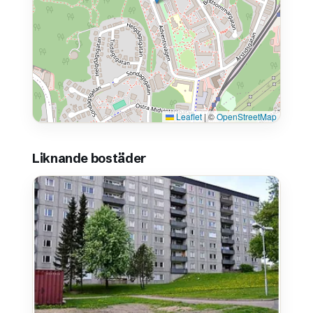
Leaflet
|
©
OpenStreetMap
Liknande bostäder