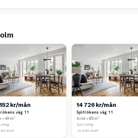
holm
 152 kr/mån
14 726 kr/mån
frökens väg 11
Sjöfrökens väg 11
k • 49 m²
4 rok • 83 m²
Living
Juli Living
 km bort
~6,4 km bort