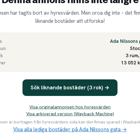
sen har tagits bort av hyresvärden. Men oroa dig inte – det finn
liknande bostäder att utforska!
s
Ada Nilssons 
un
Sto
ek
3 rum,
var
13 052 
Sök liknande bostäder (3 rok) →
Visa originalannonsen hos hyresvärden
Visa arkiverad version (Wayback Machine)
en är borttagen från hyresvärdens sida kan den finnas sparad i Waybac
Visa alla lediga bostäder på Ada Nilssons gata →