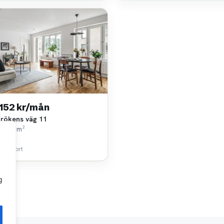
 152 kr/mån
frökens väg 11
k • 49 m²
Living
 km bort
g