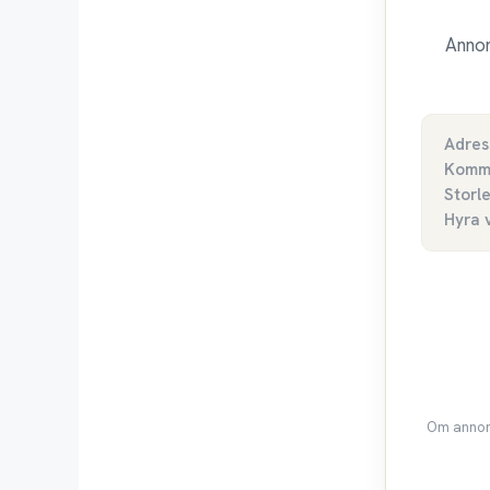
Annon
Adres
Komm
Storl
Hyra 
Om annons