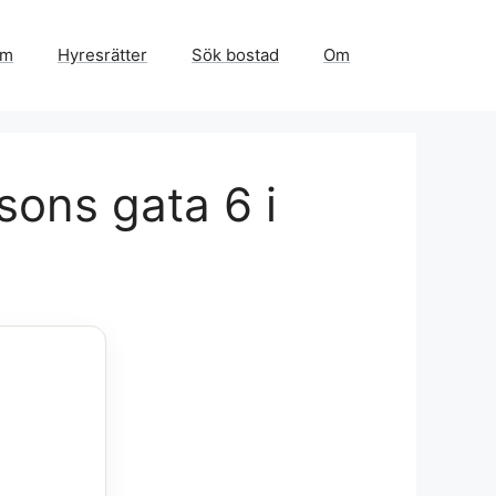
em
Hyresrätter
Sök bostad
Om
sons gata 6 i