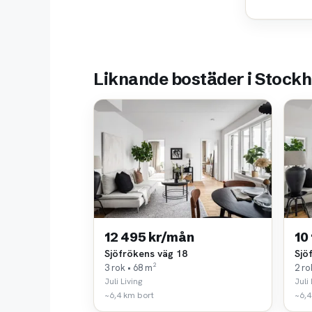
Liknande bostäder i Stock
12 495 kr/mån
10
Sjöfrökens väg 18
Sjö
3 rok • 68 m²
2 ro
Juli Living
Juli 
~6,4 km bort
~6,4