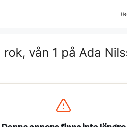
H
 rok, vån 1 på Ada Nils
Denna annons finns inte längre