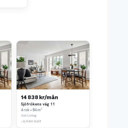
14 838 kr/mån
Sjöfrökens väg 11
4 rok • 84 m²
Juli Living
~6,4 km bort