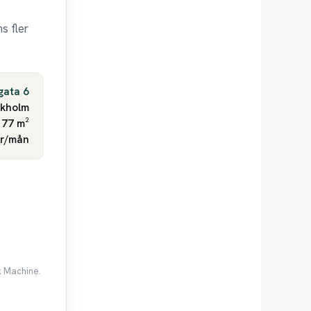
s fler
gata 6
ckholm
 77 m²
kr/mån
k Machine.