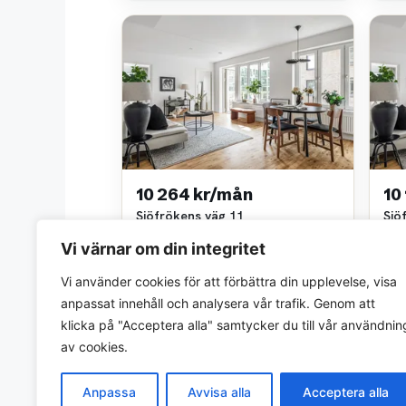
10 264 kr/mån
10
Sjöfrökens väg 11
Sjö
2 rok • 52 m²
2 ro
Vi värnar om din integritet
Juli Living
Juli 
~6,4 km bort
~6,4
Vi använder cookies för att förbättra din upplevelse, visa
anpassat innehåll och analysera vår trafik. Genom att
klicka på "Acceptera alla" samtycker du till vår användnin
av cookies.
Anpassa
Avvisa alla
Acceptera alla