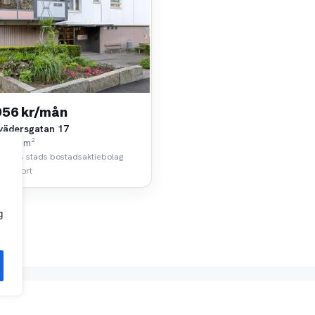
956 kr/mån
vädersgatan 17
k • 25 m²
borgs stads bostadsaktiebolag
 km bort
g