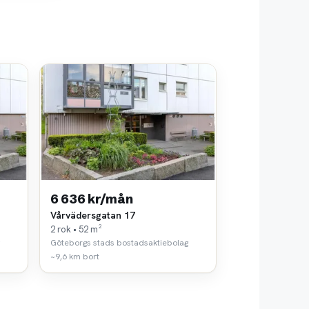
6 636 kr/mån
Vårvädersgatan 17
2 rok • 52 m²
Göteborgs stads bostadsaktiebolag
~9,6 km bort