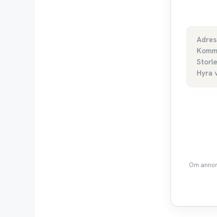
Adres
Komm
Storl
Hyra 
Om annons