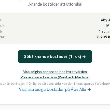
liknande bostäder att utforska!
s
Åby A
un
M
ek
1 rum,
var
8 205 
Sök liknande bostäder (1 rok) →
Visa originalannonsen hos hyresvärden
Visa arkiverad version (Wayback Machine)
en är borttagen från hyresvärdens sida kan den finnas sparad i Waybac
Visa alla lediga bostäder på Åby Allé →