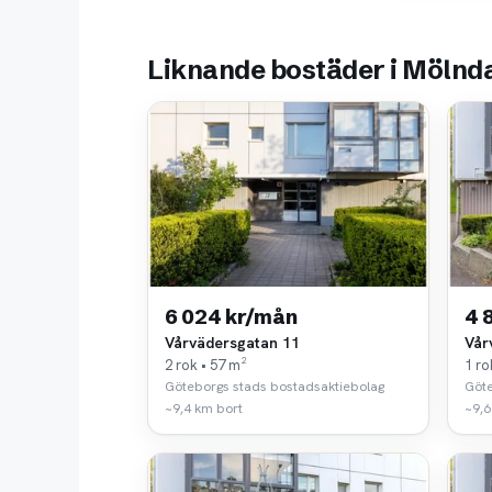
Liknande bostäder i Mölnd
6 024 kr/mån
4 
Vårvädersgatan 11
Vår
2 rok • 57 m²
1 ro
Göteborgs stads bostadsaktiebolag
Göte
~9,4 km bort
~9,6