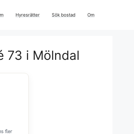
em
Hyresrätter
Sök bostad
Om
é 73 i Mölndal
s fler