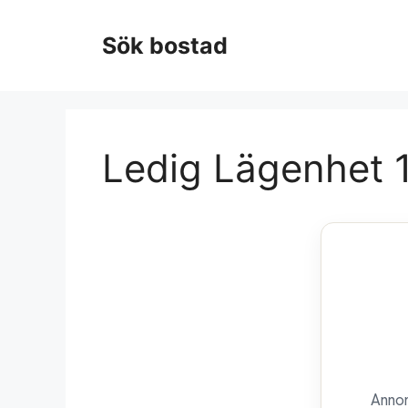
Hoppa
till
Sök bostad
innehåll
Ledig Lägenhet 1
Annon