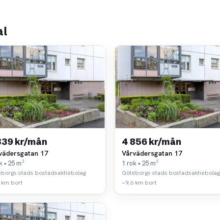
al
839 kr/mån
4 856 kr/mån
vädersgatan 17
Vårvädersgatan 17
k • 25 m²
1 rok • 25 m²
borgs stads bostadsaktiebolag
Göteborgs stads bostadsaktiebolag
 km bort
~9,6 km bort