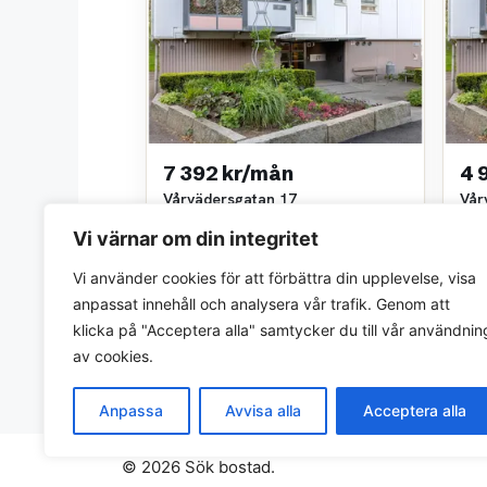
7 392 kr/mån
4 
Vårvädersgatan 17
Vår
2 rok • 52 m²
1 ro
Vi värnar om din integritet
Göteborgs stads bostadsaktiebolag
Göte
~9,6 km bort
~9,6
Vi använder cookies för att förbättra din upplevelse, visa
anpassat innehåll och analysera vår trafik. Genom att
klicka på "Acceptera alla" samtycker du till vår användnin
av cookies.
Anpassa
Avvisa alla
Acceptera alla
© 2026 Sök bostad.