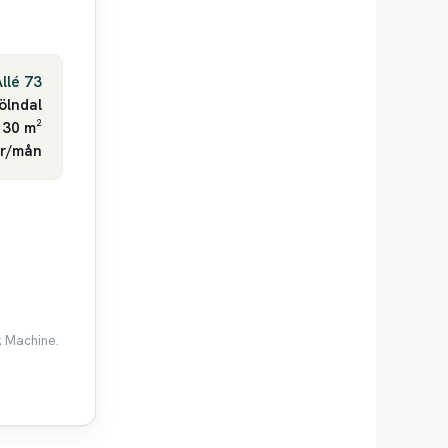
llé 73
ölndal
 30 m²
kr/mån
k Machine.