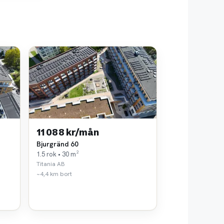
11 088 kr/mån
Bjurgränd 60
1.5 rok • 30 m²
Titania AB
~4,4 km bort