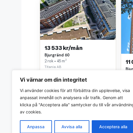
13 533 kr/mån
Bjurgränd 60
2 rok • 45 m²
11
Titania AB
Bju
~4,4 km bort
1.5 
Vi värnar om din integritet
Tita
~4,4
Vi använder cookies för att förbättra din upplevelse, visa
anpassat innehåll och analysera vår trafik. Genom att
klicka på "Acceptera alla" samtycker du till vår användnin
av cookies.
Anpassa
Avvisa alla
Acceptera alla