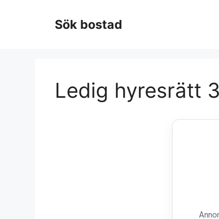
Hoppa
till
Sök bostad
innehåll
Ledig hyresrätt 
Annon