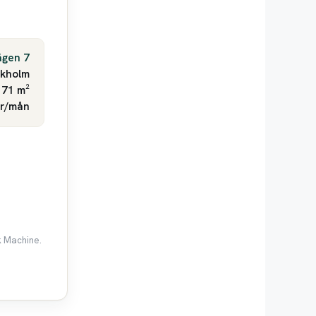
ägen 7
ckholm
 71 m²
kr/mån
k Machine.