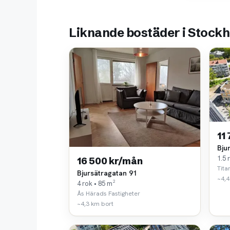
Liknande bostäder i Stock
11
Bju
1.5 
16 500 kr/mån
Tita
Bjursätragatan 91
~4,4
4 rok • 85 m²
Ås Härads Fastigheter
~4,3 km bort