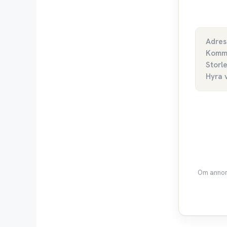
Adres
Komm
Storl
Hyra 
Om annons