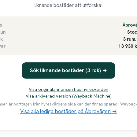
liknande bostäder att utforska!
s
Åbrov
un
Sto
ek
3 rum,
var
13 930 
Sök liknande bostäder (3 rok) →
Visa originalannonsen hos hyresvärden
Visa arkiverad version (Wayback Machine)
en är borttagen från hyresvärdens sida kan den finnas sparad i Waybac
Visa alla lediga bostäder på Åbrovägen →