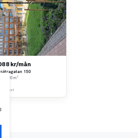
 088 kr/mån
rsätragatan 150
rok • 30 m²
nia AB
 km bort
g