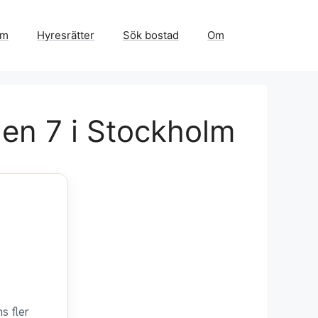
em
Hyresrätter
Sök bostad
Om
gen 7 i Stockholm
s fler