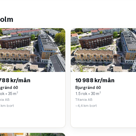
holm
 788 kr/mån
10 988 kr/mån
rgränd 60
Bjurgränd 60
rok • 35 m²
1.5 rok • 30 m²
nia AB
Titania AB
 km bort
~4,4 km bort